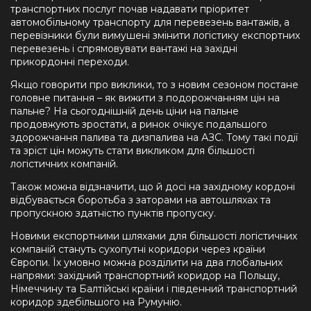
транспортних послуг почав надавати пріоритет
автомобільному транспорту для перевезень вантажів, а
перевізники були вимушені змінити логістику експортних
перевезень і спрямовувати вантажі на західні
прикордонні переходи.
Якщо говорити про виклики, то з новим сезоном постане
головне питання – як вижити з подорожчанням цін на
пальне? На сьогоднішній день ціни на пальне
продовжують зростати, а ринок очікує подальшого
здорожчання палива та дизпалива на АЗС. Тому такі події
та зріст цін можуть стати викликом для більшості
логістичних компаній.
Також можна відзначити, що й досі на західному кордоні
відбувається боротьба з заторами на автошляхах та
пропускною здатністю пунктів пропуску.
Новими експортними шляхами для більшості логістичних
компаній стануть сухопутні коридори через країни
Європи. Їх умовно можна розділити на два глобальних
напрями: західний транспортний коридор на Польщу,
Німеччину та Балтійські країни і південний транспортний
коридор здебільшого на Румунію.