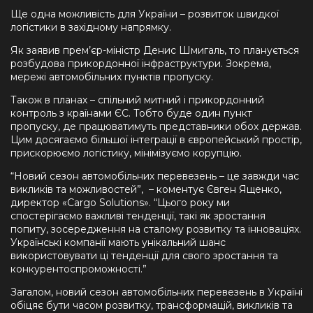
Ще одна можливість для України – розвиток швидкої
логістики в західному напрямку.
Як заявив прем’єр-міністр Денис Шмигаль, то планується
розбудова прикордонної інфраструктури. Зокрема,
мережі автомобільних пунктів пропуску.
Також в планах – спільний митний і прикордонний
контроль з країнами ЄС. Тобто буде один пункт
пропуску, де працюватимуть представники обох держав.
Цим досягаємо більшої інтеграції в європейський простір,
прискорюємо логістику, мінімізуємо корупцію.
“Новий сезон автомобільних перевезень – це завжди час
викликів та можливостей”, – коментує Євген Ященко,
директор «Cargo Solutions». “Цього року ми
спостерігаємо важливі тенденції, такі як зростання
попиту, зосередження на сталому розвитку та інноваціях.
Українські компанії мають унікальний шанс
використовувати ці тенденції для свого зростання та
конкурентоспроможності.”
Загалом, новий сезон автомобільних перевезень в Україні
обіцяє бути часом розвитку, трансформацій, викликів та